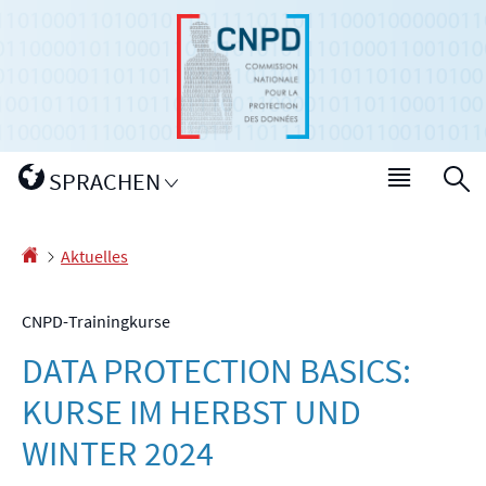
Zur
Zum
Navigation
Inhalt
Sprache
SPRACHEN
Haupt-
S
wechseln
Menü
Startseite
Aktuelles
CNPD-Trainingkurse
DATA PROTECTION BASICS:
KURSE IM HERBST UND
WINTER 2024