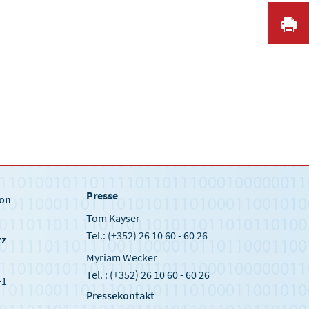
I
Presse
ion
Tom Kayser
Tel.: (+352) 26 10 60 - 60 26
zz
Myriam Wecker
Tel. : (+352) 26 10 60 - 60 26
-1
Pressekontakt