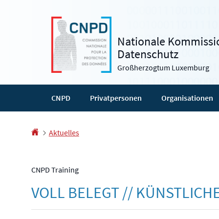
Zur
Zum
Navigation
Inhalt
Nationale Kommissio
Datenschutz
Großherzogtum Luxemburg
CNPD
Privatpersonen
Organisationen
Startseite
Aktuelles
CNPD Training
VOLL BELEGT // KÜNSTLICH