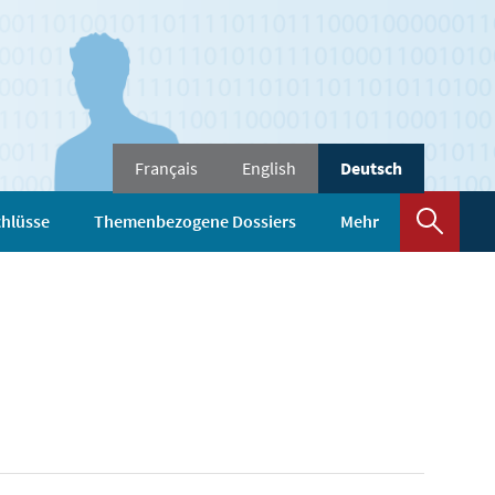
Sprache
Français
English
Deutsch
wechseln
Such
hlüsse
Themenbezogene Dossiers
Mehr