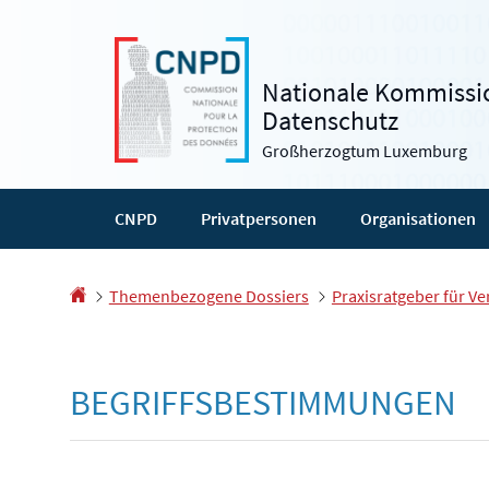
Zur
Zum
Navigation
Inhalt
Nationale Kommissio
Datenschutz
Großherzogtum Luxemburg
CNPD
Privatpersonen
Organisationen
Startseite
Themenbezogene Dossiers
Praxisratgeber für Ve
BEGRIFFSBESTIMMUNGEN