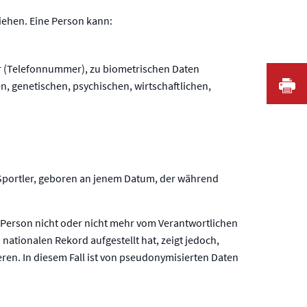
ziehen. Eine Person kann:
r (Telefonnummer), zu biometrischen Daten
I
 genetischen, psychischen, wirtschaftlichen,
Sportler, geboren an jenem Datum, der während
 Person nicht oder nicht mehr vom Verantwortlichen
n nationalen Rekord aufgestellt hat, zeigt jedoch,
en. In diesem Fall ist von pseudonymisierten Daten