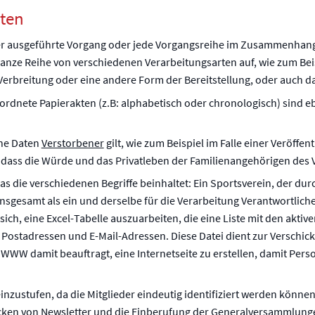
ten
er ausgeführte Vorgang oder jede Vorgangsreihe im Zusammenhang
anze Reihe von verschiedenen Verarbeitungsarten auf, wie zum Bei
erbreitung oder eine andere Form der Bereitstellung, oder auch d
ordnete Papierakten (z.B: alphabetisch oder chronologisch) sind eb
ne Daten
Verstorbener
gilt, wie zum Beispiel im Falle einer Veröffe
, dass die Würde und das Privatleben der Familienangehörigen des 
s die verschiedenen Begriffe beinhaltet: Ein Sportsverein, der dur
 insgesamt als ein und derselbe für die Verarbeitung Verantwortlic
ich, eine Excel-Tabelle auszuarbeiten, die eine Liste mit den aktive
Postadressen und E-Mail-Adressen. Diese Datei dient zur Verschic
WW damit beauftragt, eine Internetseite zu erstellen, damit Pers
zustufen, da die Mitglieder eindeutig identifiziert werden könne
hicken von Newsletter und die Einberufung der Generalversammlung