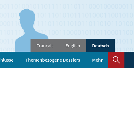
Sprache
Français
English
Deutsch
wechseln
Such
hlüsse
Themenbezogene Dossiers
Mehr