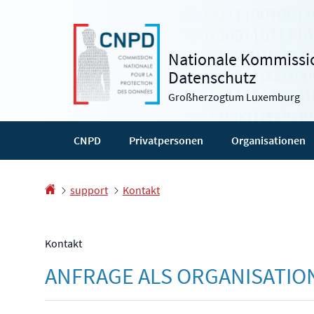
Zur
Zum
Navigation
Inhalt
Nationale Kommissio
Datenschutz
Großherzogtum Luxemburg
CNPD
Privatpersonen
Organisationen
Startseite
support
Kontakt
Kontakt
ANFRAGE ALS ORGANISATIO