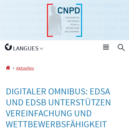
Zur
Zum
Navigation
Inhalt
Changer
LANGUES
Haupt-
S
de
Menü
langue
Startseite
Aktuelles
DIGITALER OMNIBUS: EDSA
UND EDSB UNTERSTÜTZEN
VEREINFACHUNG UND
WETTBEWERBSFÄHIGKEIT