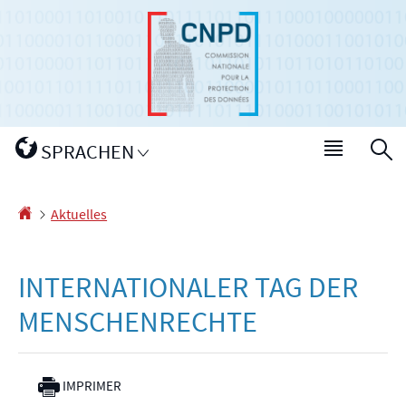
Zur
Zum
Navigation
Inhalt
Sprache
SPRACHEN
Haupt-
S
wechseln
Menü
Startseite
Aktuelles
INTERNATIONALER TAG DER
MENSCHENRECHTE
IMPRIMER