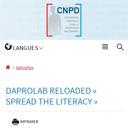
Zur
Zum
Navigation
Inhalt
Changer
LANGUES
Haupt-
S
de
Menü
langue
Startseite
Aktuelles
DAPROLAB RELOADED «
SPREAD THE LITERACY »
IMPRIMER