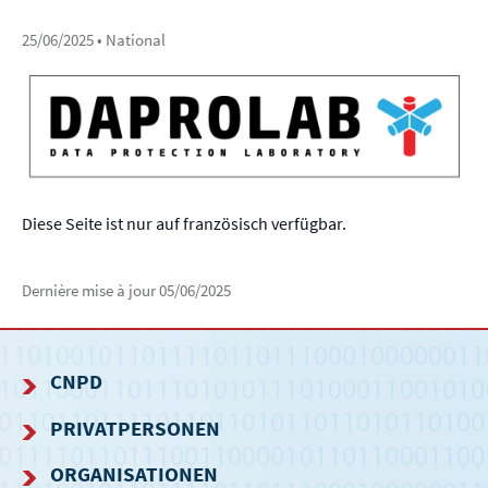
25/06/2025
• National
Diese Seite ist nur auf französisch verfügbar.
Dernière mise à jour
05/06/2025
CNPD
NAVIGATIONSMENÜ
PRIVATPERSONEN
ORGANISATIONEN