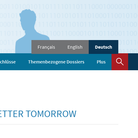
Changer
Français
English
Deutsch
de
langue
Such
chlüsse
Themenbezogene Dossiers
Plus
 BETTER TOMORROW