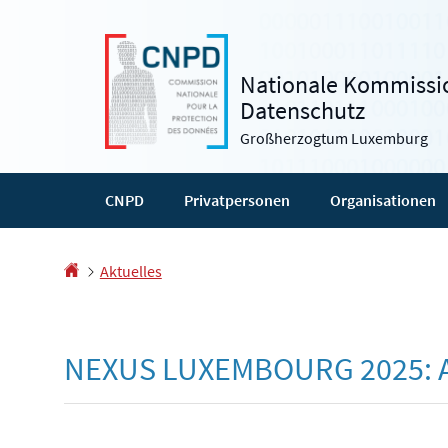
Zur
Zum
Navigation
Inhalt
Nationale Kommissio
Datenschutz
Großherzogtum Luxemburg
CNPD
Privatpersonen
Organisationen
Startseite
Aktuelles
NEXUS LUXEMBOURG 2025: 