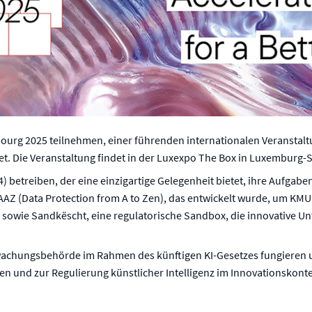
rg 2025 teilnehmen, einer führenden internationalen Veranstaltung
Die Veranstaltung findet in der Luxexpo The Box in Luxemburg-St
betreiben, der eine einzigartige Gelegenheit bietet, ihre Aufgaben
DAAZ (Data Protection from A to Zen), das entwickelt wurde, um KMU 
 sowie Sandkëscht, eine regulatorische Sandbox, die innovative U
rwachungsbehörde im Rahmen des künftigen KI-Gesetzes fungieren
gen und zur Regulierung künstlicher Intelligenz im Innovationskont