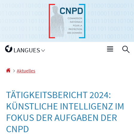
Zur
Zum
Navigation
Inhalt
Changer
LANGUES
Haupt-
S
de
Menü
langue
Startseite
Aktuelles
TÄTIGKEITSBERICHT 2024:
KÜNSTLICHE INTELLIGENZ IM
FOKUS DER AUFGABEN DER
CNPD