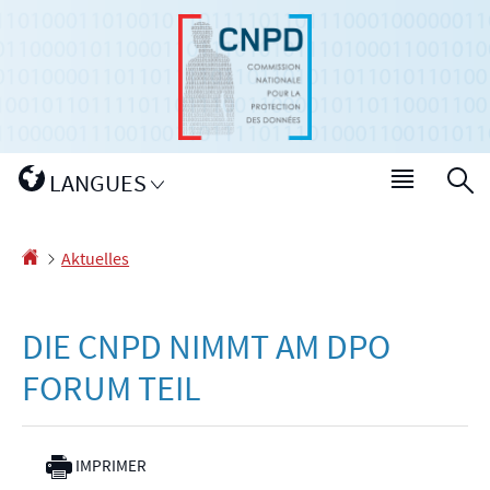
Zur
Zum
Navigation
Inhalt
Changer
LANGUES
Haupt-
S
de
Menü
langue
Startseite
Aktuelles
DIE CNPD NIMMT AM DPO
FORUM TEIL
IMPRIMER