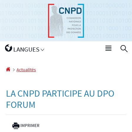
Aller
Aller
à
au
la
contenu
navigation
Changer
LANGUES
Menu
R
de
princip
langue
Accueil
Actualités
LA CNPD PARTICIPE AU DPO
FORUM
IMPRIMER