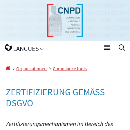
Zur
Zum
Navigation
Inhalt
Changer
LANGUES
Haupt-
S
de
Menü
langue
Startseite
Organisationen
Compliance tools
ZERTIFIZIERUNG GEMÄSS D
SGVO
Zertifizierungsmechanismen im Bereich des