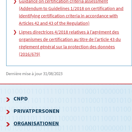
Guidance on certification criteria assessment
(Addendum to Guidelines 1/2018 on certification and
identifying certification criteria in accordance with
Articles 42 and 43 of the Regulation)
Lignes directrices 4/2018 relatives à l’agrément des
organismes de certification au titre de l’article 43 du
règlement général sur la protection des données
(2016/679)
Dernière mise à jour
31/08/2023
CNPD
NAVIGATIONSMENÜ
PRIVATPERSONEN
ORGANISATIONEN