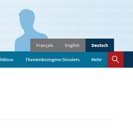
Sprache
Français
English
Deutsch
wechseln
Such
hlüsse
Themenbezogene Dossiers
Mehr