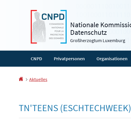
Zur
Zum
Navigation
Inhalt
Nationale Kommissio
Datenschutz
Großherzogtum Luxemburg
CNPD
Privatpersonen
Organisationen
Startseite
Aktuelles
TN'TEENS (ESCHTECHWEEK