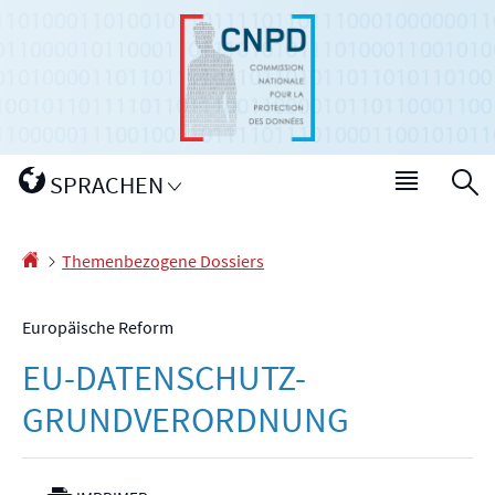
Zur
Zum
Navigation
Inhalt
Sprache
SPRACHEN
Haupt-
S
wechseln
Menü
Startseite
Themenbezogene Dossiers
Europäische Reform
EU-DATENSCHUTZ-
GRUNDVERORDNUNG