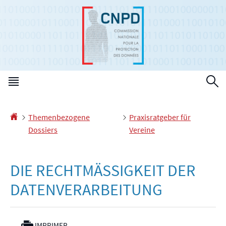
Zur
Zum
Navigation
Inhalt
Haupt-
S
Menü
Startseite
Themenbezogene
Praxisratgeber für
Dossiers
Vereine
DIE RECHTMÄSSIGKEIT DER D
ATENVERARBEITUNG
IMPRIMER