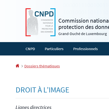
Aller
Aller
à
au
la
contenu
Commission national
navigation
protection des donn
Grand-Duché de Luxembourg
CNPD
Particuliers
Professionnels
Accueil
Dossiers thématiques
DROIT À L’IMAGE
Lignes directrices