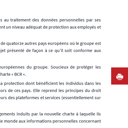
les au traitement des données personnelles par ses
sent un niveau adéquat de protection aux employés et
es de quatorze autres pays européens où le groupe est
ojet présenté de façon à ce qu’il soit conforme aux
 européennes du groupe. Soucieux de protéger les
harte « BCR ».
I
la protection dont bénéficient les individus dans les
s de ces pays. Elle reprend les principes du droit
eurs des plateformes et services (essentiellement sur
ments induits par la nouvelle charte à laquelle ils
s le monde aux informations personnelles concernant