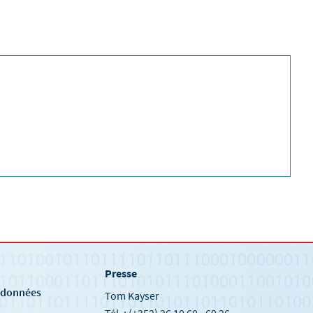
Presse
e
s données
Tom Kayser