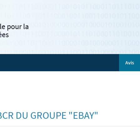
e pour la
ées
Avis
BCR DU GROUPE "EBAY"