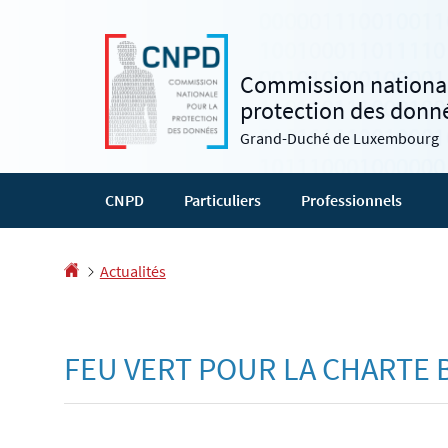
Aller
Aller
à
au
la
contenu
Commission national
navigation
protection des donn
Grand-Duché de Luxembourg
CNPD
Particuliers
Professionnels
Accueil
Actualités
FEU VERT POUR LA CHARTE 