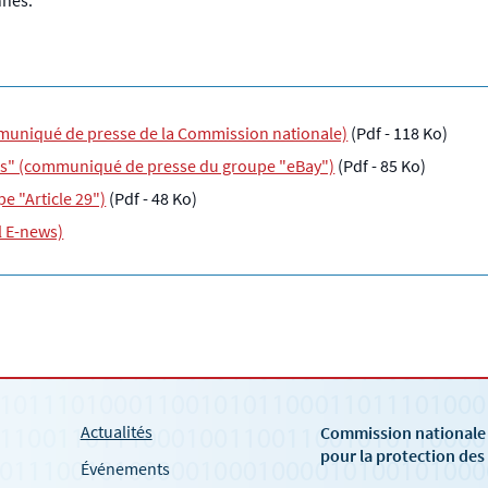
nnes.
mmuniqué de presse de la Commission nationale)
(Pdf - 118 Ko)
es" (communiqué de presse du groupe "eBay")
(Pdf - 85 Ko)
 "Article 29")
(Pdf - 48 Ko)
l E-news)
Actualités
Commission national
pour la protection de
Événements