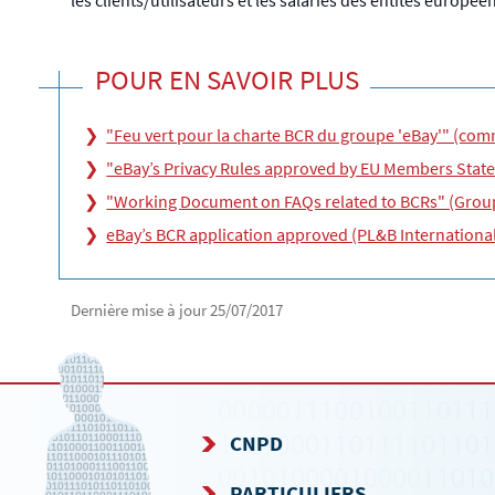
les clients/utilisateurs et les salariés des entités europée
POUR EN SAVOIR PLUS
"Feu vert pour la charte BCR du groupe 'eBay'" (co
"eBay’s Privacy Rules approved by EU Members Stat
"Working Document on FAQs related to BCRs" (Groupe
eBay’s BCR application approved (PL&B Internationa
Dernière mise à jour
25/07/2017
CNPD
MENU
PARTICULIERS