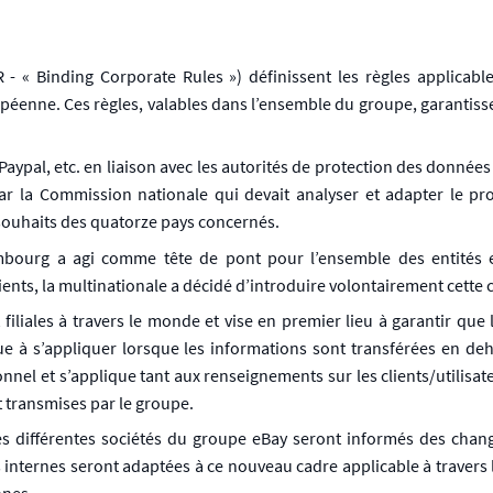
 - « Binding Corporate Rules ») définissent les règles applicab
opéenne. Ces règles, valables dans l’ensemble du groupe, garantis
Paypal, etc. en liaison avec les autorités de protection des donné
par la Commission nationale qui devait analyser et adapter le pr
souhaits des quatorze pays concernés.
embourg a agi comme tête de pont pour l’ensemble des entités
nts, la multinationale a décidé d’introduire volontairement cette c
iliales à travers le monde et vise en premier lieu à garantir que 
à s’appliquer lorsque les informations sont transférées en dehor
nel et s’applique tant aux renseignements sur les clients/utilisat
t transmises par le groupe.
s différentes sociétés du groupe eBay seront informés des change
 internes seront adaptées à ce nouveau cadre applicable à traver