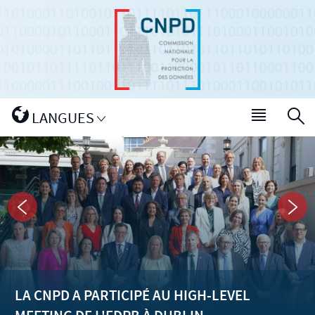
Aller
Aller
à
au
la
contenu
navigation
Changer
LANGUES
Menu
R
de
princip
langue
Dernières
actualités
PRÉCÉDENT
SUI
LA CNPD A PARTICIPÉ AU HIGH-LEVEL