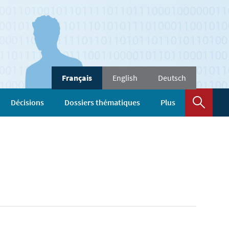
Changer
Français
English
Deutsch
de
langue
Rech
Décisions
Dossiers thématiques
Plus