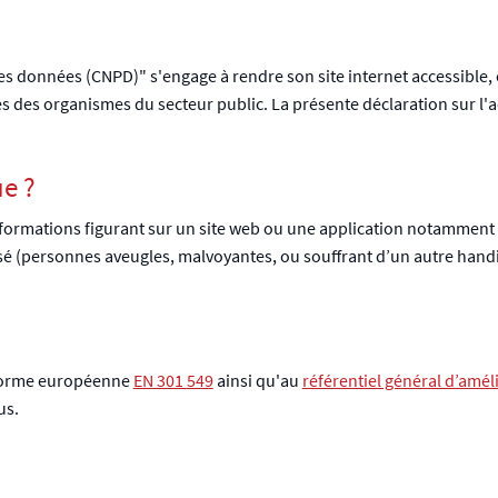
des données (CNPD)"
s'engage à rendre son site internet accessible
les des organismes du secteur public. La présente déclaration sur l'ac
ue ?
 informations figurant sur un site web ou une application notammen
lisé (personnes aveugles, malvoyantes, ou souffrant d’un autre hand
norme européenne
EN 301 549
ainsi qu'au
référentiel général d’améli
us.