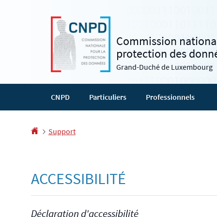
Aller
Aller
à
au
la
contenu
Commission national
navigation
protection des donn
Grand-Duché de Luxembourg
CNPD
Particuliers
Professionnels
Accueil
Support
ACCESSIBILITÉ
Déclaration d'accessibilité