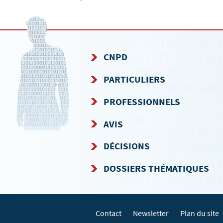
CNPD
MENU
PARTICULIERS
DE
PROFESSIONNELS
NAVIGATION
AVIS
DÉCISIONS
DOSSIERS THÉMATIQUES
Contact
Newsletter
Plan du site