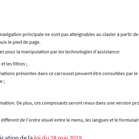
avigation principale ne sont pas atteignables au clavier à partir de
uis le pied de page.
s pour la manipulation par les technologies d'assistance:
 les filtres ;
rmations présentes dans ce carrousel peuvent être consultées par le
e ;
rmation. De plus, ces composants seront revus dans une version pro
t différent de l'ordre visuel entre le menu, les langues et le formula
ication de la
loi du 28 mai 2019