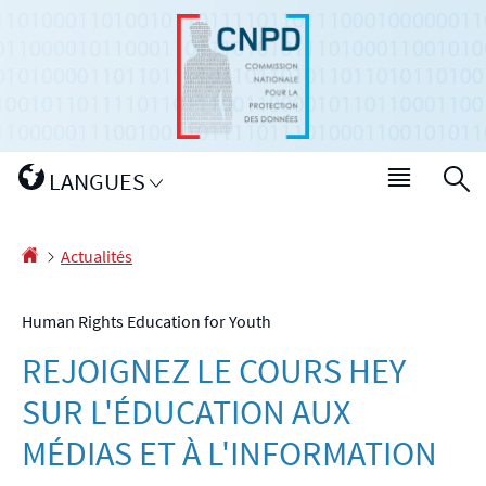
Aller
Aller
à
au
la
contenu
navigation
Changer
LANGUES
Menu
R
de
princip
langue
Accueil
Actualités
Human Rights Education for Youth
REJOIGNEZ LE COURS HEY
SUR L'ÉDUCATION AUX
MÉDIAS ET À L'INFORMATION