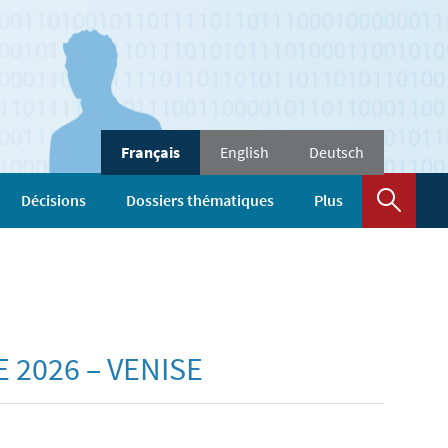
Changer
Français
English
Deutsch
de
langue
Rech
Décisions
Dossiers thématiques
Plus
 2026 – VENISE