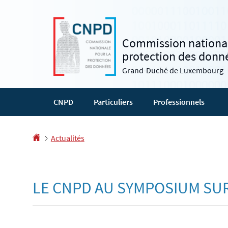
Aller
Aller
à
au
la
contenu
Commission national
navigation
protection des donn
Grand-Duché de Luxembourg
CNPD
Particuliers
Professionnels
Accueil
Actualités
LE CNPD AU SYMPOSIUM SUR 