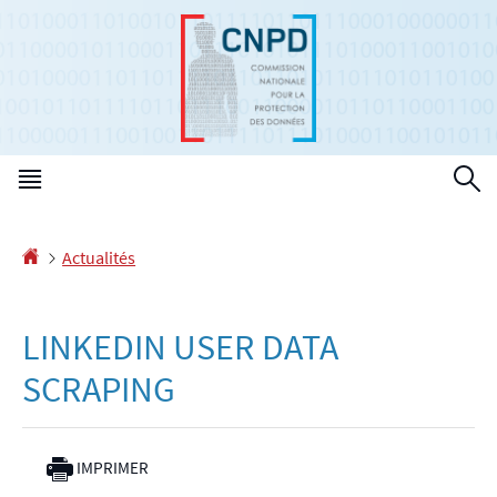
Aller
Aller
à
au
la
contenu
navigation
Menu
R
principal
Accueil
Actualités
LINKEDIN USER DATA
SCRAPING
IMPRIMER