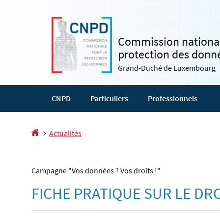
Aller
Aller
à
au
la
contenu
Commission national
navigation
protection des donn
Grand-Duché de Luxembourg
CNPD
Particuliers
Professionnels
Accueil
Actualités
Campagne "Vos données ? Vos droits !"
FICHE PRATIQUE SUR LE DRO