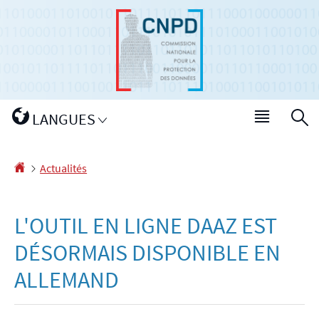
Aller
Aller
à
au
la
contenu
navigation
Changer
LANGUES
Menu
R
de
princip
langue
Accueil
Actualités
L'OUTIL EN LIGNE DAAZ EST
DÉSORMAIS DISPONIBLE EN
ALLEMAND