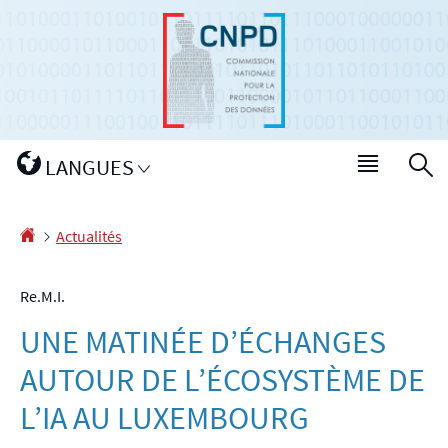
Aller
Aller
à
au
la
contenu
navigation
Changer
LANGUES
Menu
R
de
princip
langue
Accueil
Actualités
Re.M.I.
UNE MATINÉE D’ÉCHANGES
AUTOUR DE L’ÉCOSYSTÈME DE
L’IA AU LUXEMBOURG