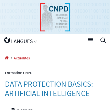
Aller
Aller
à
au
la
contenu
navigation
Changer
LANGUES
Menu
R
de
princip
langue
Accueil
Actualités
Formation CNPD
DATA PROTECTION BASICS:
ARTIFICIAL INTELLIGENCE