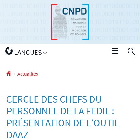
Aller
Aller
à
au
la
contenu
navigation
Changer
LANGUES
Menu
R
de
princip
langue
Accueil
Actualités
CERCLE DES CHEFS DU
PERSONNEL DE LA FEDIL :
PRÉSENTATION DE L’OUTIL
DAAZ