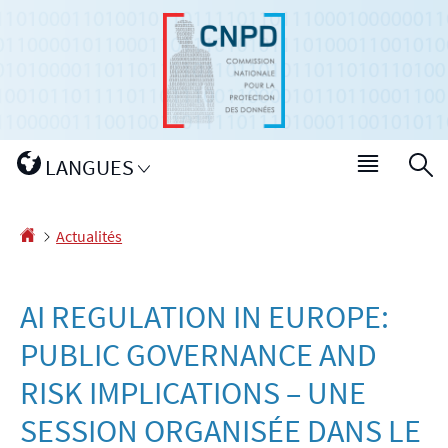
Aller
Aller
à
au
la
contenu
navigation
Changer
LANGUES
Menu
R
de
princip
langue
Accueil
Actualités
AI REGULATION IN EUROPE:
PUBLIC GOVERNANCE AND
RISK IMPLICATIONS – UNE
SESSION ORGANISÉE DANS LE