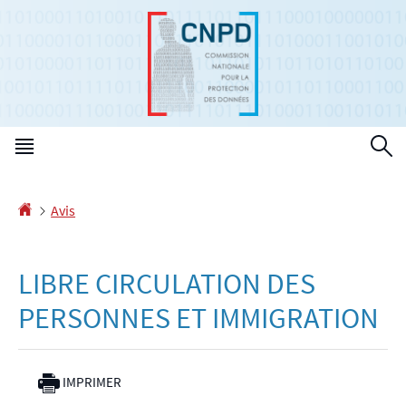
Aller
Aller
à
au
la
contenu
navigation
Menu
R
principal
Accueil
Avis
LIBRE CIRCULATION DES
PERSONNES ET IMMIGRATION
IMPRIMER