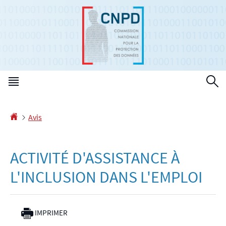
Aller
Aller
à
au
la
contenu
navigation
Menu
R
principal
Accueil
Avis
ACTIVITÉ D'ASSISTANCE À
L'INCLUSION DANS L'EMPLOI
IMPRIMER