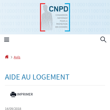
Aller
Aller
à
au
la
contenu
navigation
Menu
R
principal
Accueil
Avis
AIDE AU LOGEMENT
IMPRIMER
14/09/2018