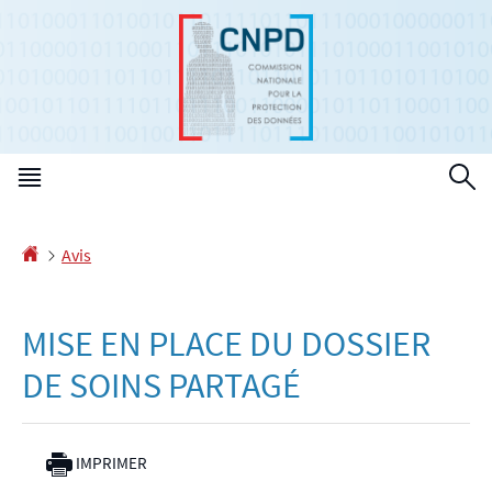
Aller
Aller
à
au
la
contenu
navigation
Menu
R
principal
Accueil
Avis
MISE EN PLACE DU DOSSIER
DE SOINS PARTAGÉ
IMPRIMER