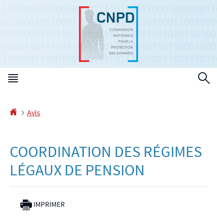
Aller
Aller
à
au
la
contenu
navigation
Menu
R
principal
Accueil
Avis
COORDINATION DES RÉGIMES
LÉGAUX DE PENSION
IMPRIMER