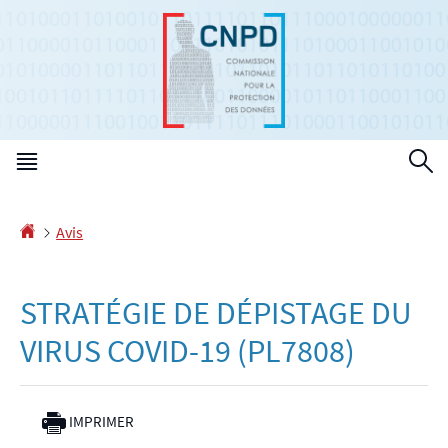
Aller
Aller
à
au
la
contenu
navigation
Menu
R
principal
Accueil
Avis
STRATÉGIE DE DÉPISTAGE DU
VIRUS COVID-19 (PL7808)
IMPRIMER