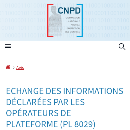
Aller
Aller
à
au
la
contenu
navigation
Menu
R
principal
Accueil
Avis
ECHANGE DES INFORMATIONS
DÉCLARÉES PAR LES
OPÉRATEURS DE
PLATEFORME (PL 8029)