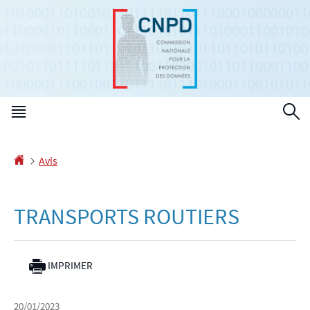
Aller
Aller
à
au
la
contenu
navigation
Menu
R
principal
Accueil
Avis
TRANSPORTS ROUTIERS
IMPRIMER
20/01/2023