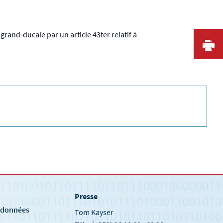
grand-ducale par un article 43ter relatif à
I
Presse
e
s données
Tom Kayser