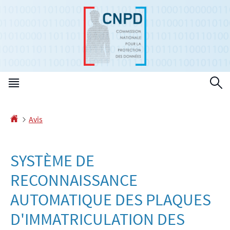
Aller
Aller
à
au
la
contenu
navigation
Menu
R
principal
Accueil
Avis
SYSTÈME DE
RECONNAISSANCE
AUTOMATIQUE DES PLAQUES
D'IMMATRICULATION DES