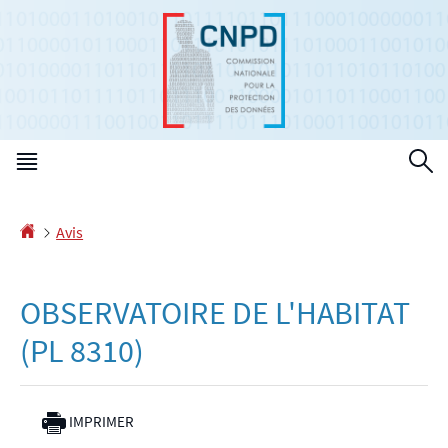
Aller
Aller
à
au
la
contenu
navigation
Menu
R
principal
Accueil
Avis
OBSERVATOIRE DE L'HABITAT
(PL 8310)
IMPRIMER