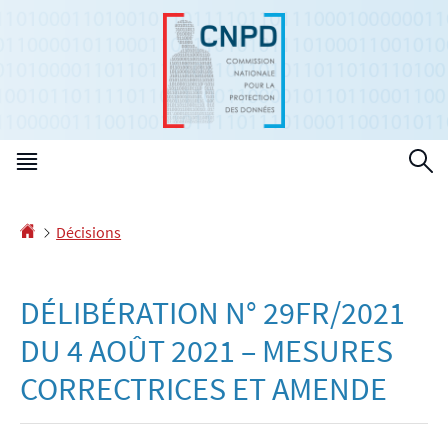
Aller
Aller
à
au
la
contenu
navigation
Menu
R
principal
Accueil
Décisions
DÉLIBÉRATION N° 29FR/2021
DU 4 AOÛT 2021 – MESURES
CORRECTRICES ET AMENDE