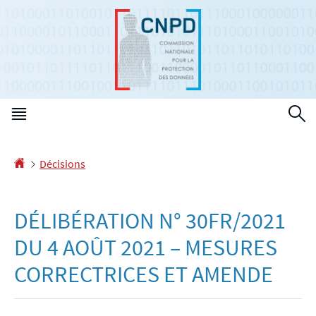
Aller
Aller
à
au
la
contenu
navigation
Menu
R
principal
Accueil
Décisions
DÉLIBÉRATION N° 30FR/2021
DU 4 AOÛT 2021 – MESURES
CORRECTRICES ET AMENDE