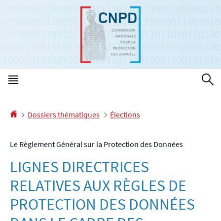
Aller
Aller
à
au
la
contenu
navigation
Menu
R
principal
Accueil
Dossiers thématiques
Élections
Le Règlement Général sur la Protection des Données
LIGNES DIRECTRICES
RELATIVES AUX RÈGLES DE
PROTECTION DES DONNÉES