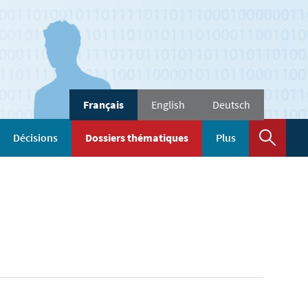
Changer
Français
English
Deutsch
de
langue
Rech
Décisions
Dossiers thématiques
Plus