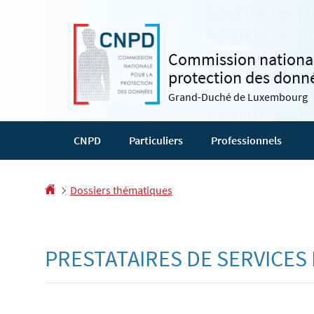
Aller
Aller
à
au
la
contenu
Commission national
navigation
protection des donn
Grand-Duché de Luxembourg
CNPD
Particuliers
Professionnels
Accueil
Dossiers thématiques
PRESTATAIRES DE SERVICES