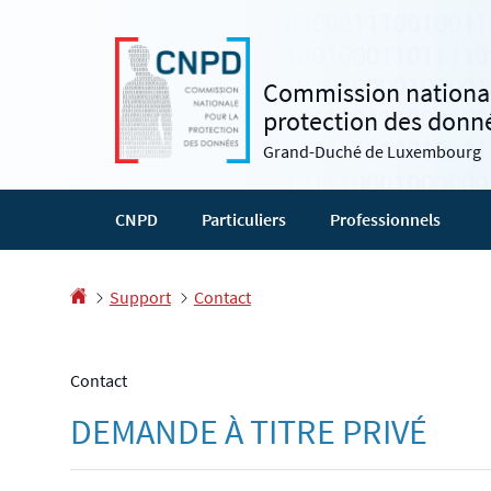
Aller
Aller
à
au
la
contenu
Commission national
navigation
protection des donn
Grand-Duché de Luxembourg
CNPD
Particuliers
Professionnels
Accueil
Support
Contact
Contact
DEMANDE À TITRE PRIVÉ