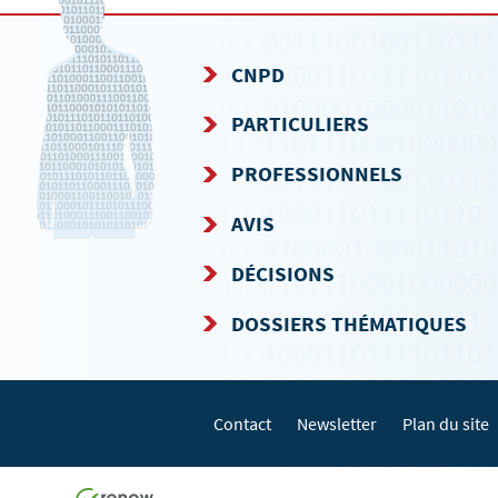
CNPD
MENU
PARTICULIERS
DE
PROFESSIONNELS
NAVIGATION
AVIS
DÉCISIONS
DOSSIERS THÉMATIQUES
Contact
Newsletter
Plan du site