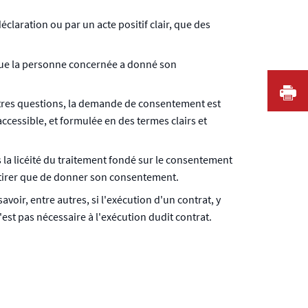
claration ou par un acte positif clair, que des
 que la personne concernée a donné son
I
utres questions, la demande de consentement est
cessible, et formulée en des termes clairs et
la licéité du traitement fondé sur le consentement
etirer que de donner son consentement.
oir, entre autres, si l'exécution d'un contrat, y
st pas nécessaire à l'exécution dudit contrat.