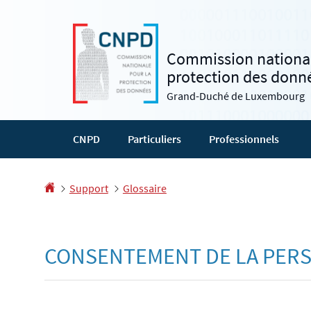
Aller
Aller
à
au
la
contenu
Commission national
navigation
protection des donn
Grand-Duché de Luxembourg
CNPD
Particuliers
Professionnels
Accueil
Support
Glossaire
CONSENTEMENT DE LA PER