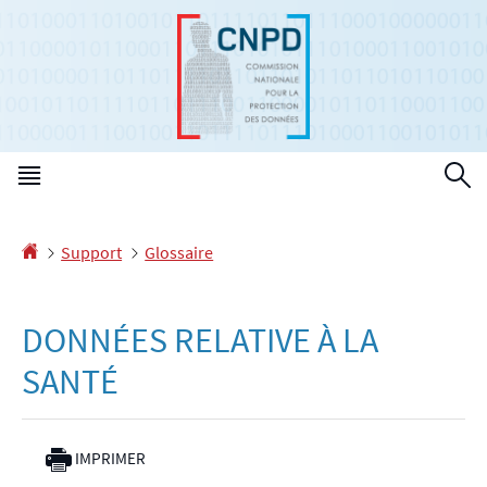
Aller
Aller
à
au
la
contenu
navigation
Menu
R
principal
Accueil
Support
Glossaire
DONNÉES RELATIVE À LA
SANTÉ
IMPRIMER