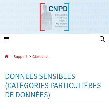
Aller
Aller
à
au
la
contenu
navigation
Menu
R
principal
Accueil
Support
Glossaire
DONNÉES SENSIBLES
(CATÉGORIES PARTICULIÈRES
DE DONNÉES)