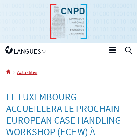
Aller
Aller
à
au
la
contenu
navigation
Changer
LANGUES
Menu
R
de
princip
langue
Accueil
Actualités
LE LUXEMBOURG
ACCUEILLERA LE PROCHAIN
EUROPEAN CASE HANDLING
WORKSHOP (ECHW) À