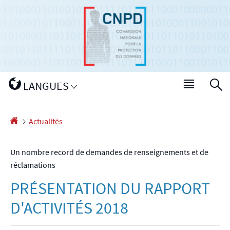
Aller
Aller
à
au
la
contenu
navigation
Changer
LANGUES
Menu
R
de
princip
langue
Accueil
Actualités
Un nombre record de demandes de renseignements et de
réclamations
PRÉSENTATION DU RAPPORT
D'ACTIVITÉS 2018